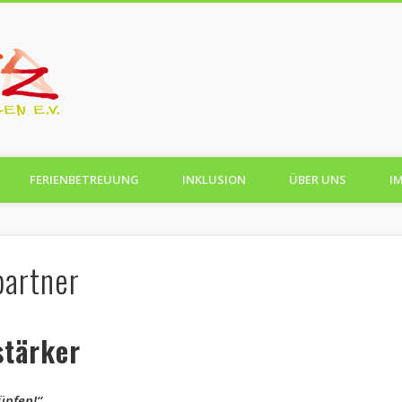
SportPlatz Korntal-Münchingen
FERIENBETREUUNG
INKLUSION
ÜBER UNS
I
partner
stärker
üpfen!“